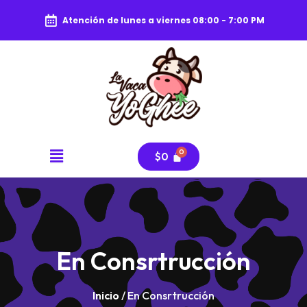
Atención de lunes a viernes 08:00 - 7:00 PM
$
0
En Consrtrucción
Inicio
/ En Consrtrucción