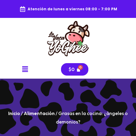
Atención de lunes a viernes 08:00 - 7:00 PM
$
0
Inicio
/
Alimentación
/ Grasas en la cocina: ¿ángeles o
demonios?