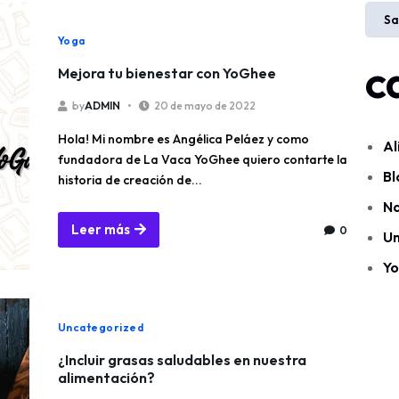
Sa
Yoga
c
Mejora tu bienestar con YoGhee
by
ADMIN
20 de mayo de 2022
Hola! Mi nombre es Angélica Peláez y como
Al
fundadora de La Vaca YoGhee quiero contarte la
Bl
historia de creación de...
Na
Leer más
0
Un
Y
Uncategorized
¿Incluir grasas saludables en nuestra
alimentación?