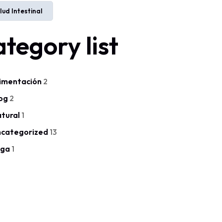
lud Intestinal
ategory list
imentación
2
og
2
tural
1
categorized
13
oga
1