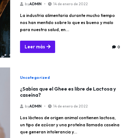
by
ADMIN
14 de enero de 2022
La industria alimentaria durante mucho tiempo
nos han mentido sobre lo que es bueno y malo
para nuestra salud, en...
Leer más
0
Uncategorized
¿Sabías que el Ghee es libre de Lactosa y
caseína?
by
ADMIN
14 de enero de 2022
Los lácteos de origen animal contienen lactosa,
un tipo de azúcar y una proteína llamada caseína
que generan intolerancia y...