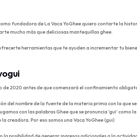
como fundadora de La Vaca YoGhee quiero contarte la histor
arte mucho más que deliciosas mantequillas ghee.
ofrecerte herramientas que te ayuden a incrementar tu biene
yogui
o de 2020 antes de que comenzará el confinamiento obligat
ón del nombre de la fuente de la materia prima con la que se
gamos con las palabras Ghee que se pronuncia ‘gui’ como la úl
 la creadora. Por eso somos una Vaca YoGhee (gui)
a posibilidad de generar ingresos adicionales a la actividad