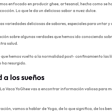
os enfocado en producir ghee, artesanal, hecha como se hace
cocción. Lo que le da un delicioso sabor a nuez dulce.
s variedades deliciosas de sabores, especiales para untar y 
ión sobre algunas verdades que hemos ido conociendo sobre 
tra salud.
 que hemos vuelto a la normalidad post- confinamiento las li
o ha resurgido.
 a los sueños
a Vaca YoGhee vas a encontrar información valiosa para mej
ión, vamos a hablar de Yoga, de lo que significa, de los bene