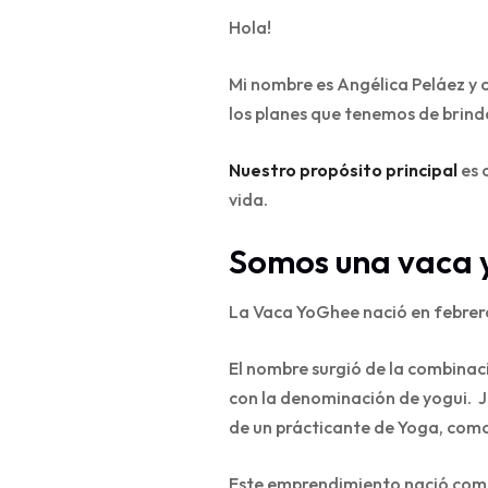
Hola!
Mi nombre es Angélica Peláez y 
los planes que tenemos de brind
Nuestro propósito principal
es 
vida.
Somos una vaca 
La Vaca YoGhee nació en febrer
El nombre surgió de la combinaci
con la denominación de yogui. Ju
de un prácticante de Yoga, como
Este emprendimiento nació como l